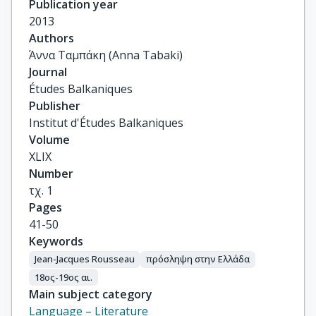
Publication year
2013
Authors
Άννα Ταμπάκη (Anna Tabaki)
Journal
Études Balkaniques
Publisher
Institut d'Études Balkaniques
Volume
XLIX
Number
τχ. 1
Pages
41-50
Keywords
Jean-Jacques Rousseau
πρόσληψη στην Ελλάδα
18ος-19ος αι.
Main subject category
Language – Literature