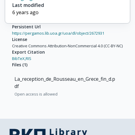
Last modified
6 years ago
Persistent Url
https://pergamos.lib.uoa.gr/uoa/dl/object/2672931
License
Creative Commons Attribution-NonCommercial 4.0 (CC-BY-NC)
Export Citation
BibTeX,
RIS
Files
(
1
)
La_reception_de_Rousseau_en_Grece_fin_d.p
df
Open access is allowed