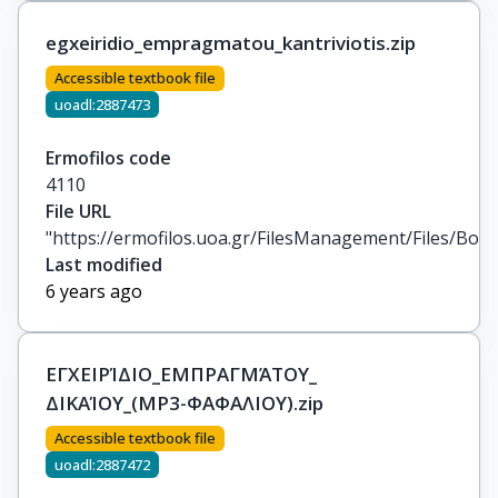
egxeiridio_empragmatou_kantriviotis.zip
Accessible textbook file
uoadl:2887473
Ermofilos code
4110
File URL
"https://ermofilos.uoa.gr/FilesManagement/Files/Boo
Last modified
6 years ago
ΕΓΧΕΙΡΊΔΙΟ_ΕΜΠΡΑΓΜΆΤΟΥ_
ΔΙΚΑΊΟΥ_(MP3-ΦΑΦΑΛΙΟΥ).zip
Accessible textbook file
uoadl:2887472