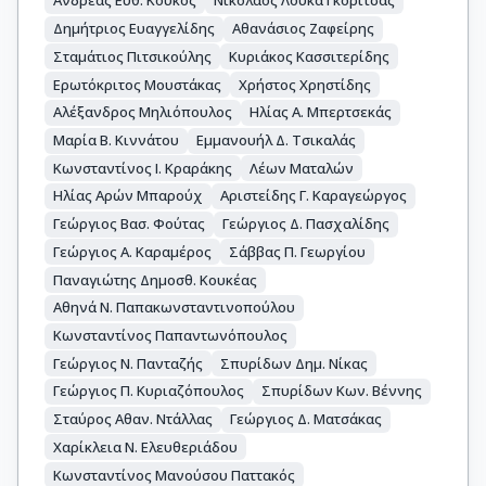
Ανδρέας Ευθ. Κούκος
Νικόλαος Λουκά Γκορίτσας
Δημήτριος Ευαγγελίδης
Αθανάσιος Ζαφείρης
Σταμάτιος Πιτσικούλης
Κυριάκος Κασσιτερίδης
Ερωτόκριτος Μουστάκας
Χρήστος Χρηστίδης
Αλέξανδρος Μηλιόπουλος
Ηλίας Α. Μπερτσεκάς
Μαρία Β. Κιννάτου
Εμμανουήλ Δ. Τσικαλάς
Κωνσταντίνος Ι. Κραράκης
Λέων Ματαλών
Ηλίας Αρών Μπαρούχ
Αριστείδης Γ. Καραγεώργος
Γεώργιος Βασ. Φούτας
Γεώργιος Δ. Πασχαλίδης
Γεώργιος Α. Καραμέρος
Σάββας Π. Γεωργίου
Παναγιώτης Δημοσθ. Κουκέας
Αθηνά Ν. Παπακωνσταντινοπούλου
Κωνσταντίνος Παπαντωνόπουλος
Γεώργιος Ν. Πανταζής
Σπυρίδων Δημ. Νίκας
Γεώργιος Π. Κυριαζόπουλος
Σπυρίδων Κων. Βέννης
Σταύρος Αθαν. Ντάλλας
Γεώργιος Δ. Ματσάκας
Χαρίκλεια Ν. Ελευθεριάδου
Κωνσταντίνος Μανούσου Παττακός