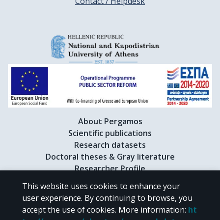
Contact / Helpdesk
About Pergamos
Scientific publications
Research datasets
Doctoral theses & Gray literature
Researcher Profile
This website uses cookies to enhance your
user experience. By continuing to browse, you
CC BY-NC 4.0
accept the use of cookies.
More information
:
ht