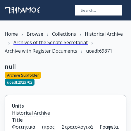
›
›
›
Home
Browse
Collections
Historical Archive
›
›
Archives of the Senate Secretariat
›
Archive with Register Documents
uoadl:69871
null
Archive Subfolder
uoadl:2923702
Units
Historical Archive
Title
Φοιτητικά (προς Στρατολογικά Γραφεία, 