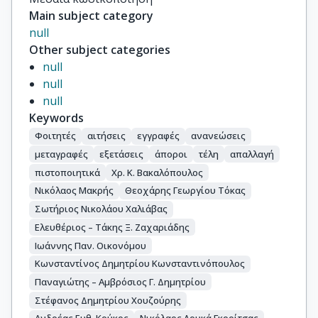
Main subject category
null
Other subject categories
null
null
null
Keywords
Φοιτητές
αιτήσεις
εγγραφές
ανανεώσεις
μεταγραφές
εξετάσεις
άποροι
τέλη
απαλλαγή
πιστοποιητικά
Χρ. Κ. Βακαλόπουλος
Νικόλαος Μακρής
Θεοχάρης Γεωργίου Τόκας
Σωτήριος Νικολάου Χαλιάβας
Ελευθέριος – Τάκης Ξ. Ζαχαριάδης
Ιωάννης Παν. Οικονόμου
Κωνσταντίνος Δημητρίου Κωνσταντινόπουλος
Παναγιώτης – Αμβρόσιος Γ. Δημητρίου
Στέφανος Δημητρίου Χουζούρης