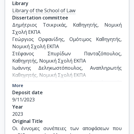
Library
Library of the School of Law
Dissertation committee
Δημήτριος Τσικρικάς, Καθηγητής, Νομική 
Σχολή ΕΚΠΑ

Γεώργιος Ορφανίδης, Ομότιμος Καθηγητής, 
Νομική Σχολή ΕΚΠΑ

Στέφανος Σπυρίδων Πανταζόπουλος, 
Καθηγητής, Νομική Σχολή ΕΚΠΑ 

Ιωάννης Δεληκωστόπουλος, Αναπληρωτής 
Καθηγητής, Νομική Σχολή ΕΚΠΑ

Νικόλαος Κατηφόρης, Αναπληρωτής 
More
Καθηγητής, Νομική Σχολή ΕΚΠΑ 

Deposit date
Μιχαήλ Μαρκουλάκης, Επίκουρος Καθηγητής, 
9/11/2023
Νομική Σχολή ΕΚΠΑ

Year
Φλώρα Αλμπανίδου- Τριανταφύλλου, Επίκουρη 
2023
Καθηγήτρια, Νομική Σχολή ΕΚΠΑ
Original Title
Οι έννομες συνέπειες των αποφάσεων που 