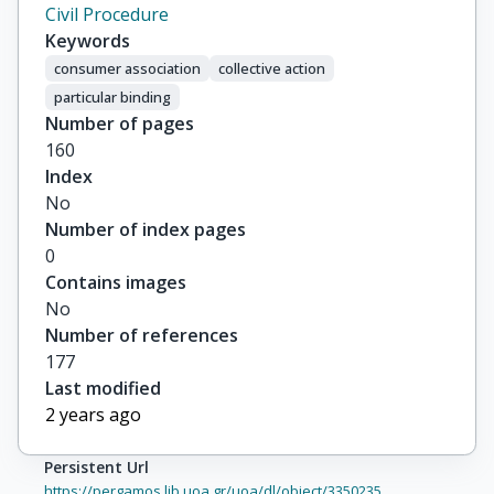
Civil Procedure
Keywords
consumer association
collective action
particular binding
Number of pages
160
Index
No
Number of index pages
0
Contains images
No
Number of references
177
Last modified
2 years ago
Persistent Url
https://pergamos.lib.uoa.gr/uoa/dl/object/3350235