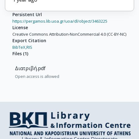
Persistent Url
https://pergamos.lib.uoa.gr/uoa/dl/object/3463225
License
Creative Commons Attribution-NonCommercial 4.0 (CC-BY-NC)
Export Citation
BibTeX,
RIS
Files
(
1
)
Διατριβή.pdf
Open access is allowed