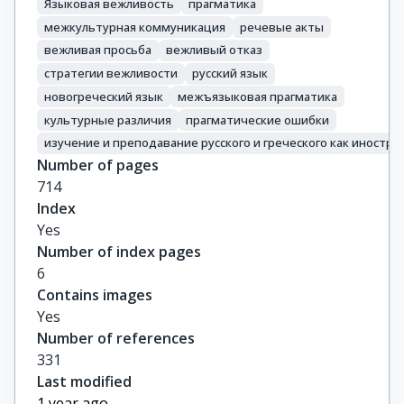
Языковая вежливость
прагматика
межкультурная коммуникация
речевые акты
вежливая просьба
вежливый отказ
стратегии вежливости
русский язык
новогреческий язык
межъязыковая прагматика
культурные различия
прагматические ошибки
изучение и преподавание русского и греческого как иностра
Number of pages
714
Index
Yes
Number of index pages
6
Contains images
Yes
Number of references
331
Last modified
1 year ago