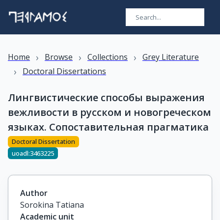
›
›
›
Home
Browse
Collections
Grey Literature
›
Doctoral Dissertations
Лингвистические способы выражения
вежливости в русском и новогреческом
языках. Сопоставительная прагматика
Doctoral Dissertation
uoadl:3463225
Author
Sorokina Tatiana
Academic unit