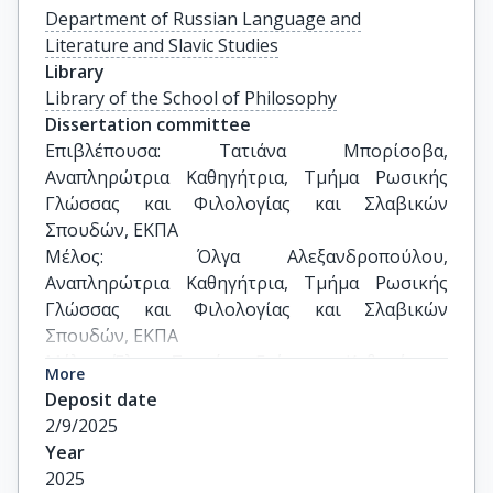
Department of Russian Language and
Literature and Slavic Studies
Library
Library of the School of Philosophy
Dissertation committee
Επιβλέπουσα: Τατιάνα Μπορίσοβα, 
Αναπληρώτρια Καθηγήτρια, Τμήμα Ρωσικής 
Γλώσσας και Φιλολογίας και Σλαβικών 
Σπουδών, ΕΚΠΑ

Μέλος:  Όλγα Αλεξανδροπούλου, 
Αναπληρώτρια Καθηγήτρια, Τμήμα Ρωσικής 
Γλώσσας και Φιλολογίας και Σλαβικών 
Σπουδών, ΕΚΠΑ

Μέλος: Έλενα Σαρτόρι, Επίκουρη Καθηγήτρια, 
More
Τμήμα Ρωσικής Γλώσσας και Φιλολογίας και 
Deposit date
Σλαβικών Σπουδών, ΕΚΠΑ

2/9/2025
Μέλος: Sergejus Temčinas Καθηγητής, Τμήμα 
Year
Ρωσικής Γλώσσας και Φιλολογίας και Σλαβικών 
2025