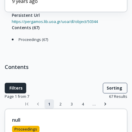
9 years ago
Persistent Url
https://pergamos.lib.uoa.gr/uoa/dl/object/50344
Contents
(
67
)
Proceedings (67)
Contents
Filters
Sorting
Page 1 from 7
67
Results
1
2
3
4
…
null
Proceedings