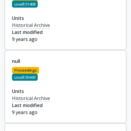
uoadl:51408
Units
Historical Archive
Last modified
9 years ago
null
Proceedings
uoadl:50443
Units
Historical Archive
Last modified
9 years ago