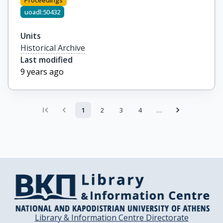
Proceedings
uoadl:50432
Units
Historical Archive
Last modified
9 years ago
1
2
3
4
…
Library & Information Centre Directorate