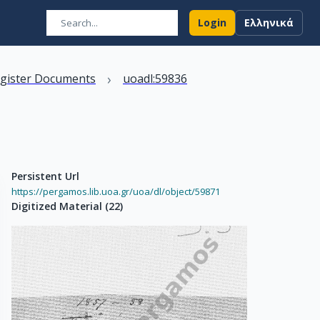
Login
Ελληνικά
›
egister Documents
uoadl:59836
Persistent Url
https://pergamos.lib.uoa.gr/uoa/dl/object/59871
Digitized Material
(
22
)