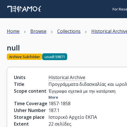
For Res
›
›
›
Home
Browse
Collections
Historical Archiv
null
Archive Subfolder
uoadl:59871
Units
Historical Archive
Title
Προγράμματα διδασκαλίας και ωρολ
Scope content
Έγγραφα σχετικά με την κατάρτιση
More
Time Coverage
1857-1858
Usher Number
187.1
Storage place
Ιστορικό Αρχείο ΕΚΠΑ
Extent
22 σελίδες