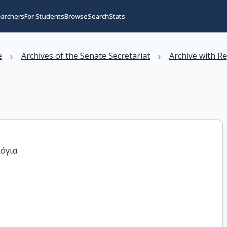
earchers
For Students
Browse
Search
Stats
›
›
e
Archives of the Senate Secretariat
Archive with R
όγια