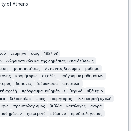
ity of Athens
ινό
εξάμηνο
έτος
1857-58
ν Εκκλησιαστικών και της Δημόσιας Εκπαιδεύσεως
ριση
τροποποιήσεις
Αντώνιος Βιτσάρης
μάθημα
τανης
κοσμήτορες
σχολές
πρόγραμμα μαθημάτων
ισμός
δαπάνες
διδασκαλία
αποστολή
ική σχολή
πρόγραμμα μαθημάτων
θερινό
εξάμηνο
ατα
διδασκαλία
ώρες
κοσμήτορας
Φιλοσοφική σχολή
μηνο
προϋπολογισμός
βιβλία
κατάλογος
αγορά
 μαθημάτων
χειμερινό
εξάμηνο
προϋπολογισμός