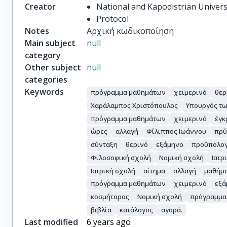
Creator
National and Kapodistrian Univers
Protocol
Notes
Αρχική κωδικοποίηση
Main subject
null
category
Other subject
null
categories
Keywords
πρόγραμμα μαθημάτων
χειμερινό
θερ
Χαράλαμπος Χριστόπουλος
Υπουργός τω
πρόγραμμα μαθημάτων
χειμερινό
έγκ
ώρες
αλλαγή
Φίλιππος Ιωάννου
πρύ
σύνταξη
θερινό
εξάμηνο
προϋπολογ
Φιλοσοφική σχολή
Νομική σχολή
Ιατρ
Ιατρική σχολή
αίτημα
αλλαγή
μαθήμ
πρόγραμμα μαθημάτων
χειμερινό
εξά
κοσμήτορας
Νομική σχολή
πρόγραμμα
βιβλία
κατάλογος
αγορά.
Last modified
6 years ago