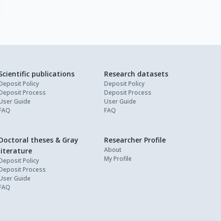
Scientific publications
Research datasets
Deposit Policy
Deposit Policy
Deposit Process
Deposit Process
User Guide
User Guide
FAQ
FAQ
Doctoral theses & Gray
Researcher Profile
About
literature
My Profile
Deposit Policy
Deposit Process
User Guide
FAQ