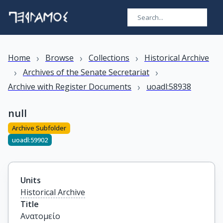
›
›
›
Home
Browse
Collections
Historical Archive
›
›
Archives of the Senate Secretariat
›
Archive with Register Documents
uoadl:58938
null
Archive Subfolder
uoadl:59902
Units
Historical Archive
Title
Ανατομείο