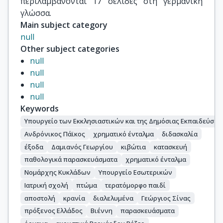
περιλαμβάνονται 17 σελίδες στη γερμανική 
γλώσσα.
Main subject category
null
Other subject categories
null
null
null
null
Keywords
Υπουργείο των Εκκλησιαστικών και της Δημόσιας Εκπαιδεύσεω
Ανδρόνικος Πάϊκος
χρηματικό ένταλμα
διδασκαλία
έξοδα
Δαμιανός Γεωργίου
κιβώτια
κατασκευή
παθολογικά παρασκευάσματα
χρηματικό ένταλμα
Νομάρχης Κυκλάδων
Υπουργείο Εσωτερικών
Ιατρική σχολή
πτώμα
τερατόμορφο παιδί
αποστολή
κρανία
διαλελυμένα
Γεώργιος Σίνας
πρόξενος Ελλάδος
Βιέννη
παρασκευάσματα