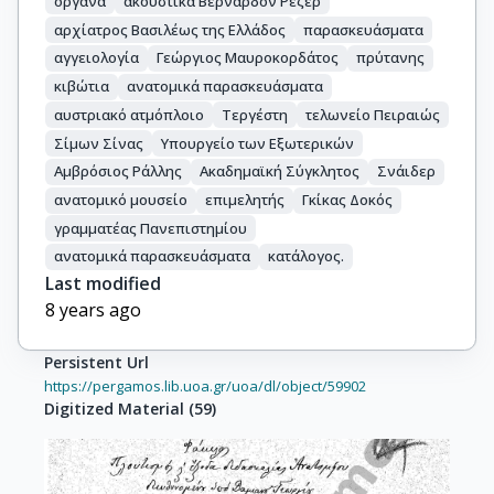
όργανα
ακουστικά Βερνάρδον Ρέζερ
αρχίατρος Βασιλέως της Ελλάδος
παρασκευάσματα
αγγειολογία
Γεώργιος Μαυροκορδάτος
πρύτανης
κιβώτια
ανατομικά παρασκευάσματα
αυστριακό ατμόπλοιο
Τεργέστη
τελωνείο Πειραιώς
Σίμων Σίνας
Υπουργείο των Εξωτερικών
Αμβρόσιος Ράλλης
Ακαδημαϊκή Σύγκλητος
Σνάιδερ
ανατομικό μουσείο
επιμελητής
Γκίκας Δοκός
γραμματέας Πανεπιστημίου
ανατομικά παρασκευάσματα
κατάλογος.
Last modified
8 years ago
Persistent Url
https://pergamos.lib.uoa.gr/uoa/dl/object/59902
Digitized Material
(
59
)