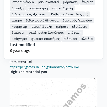
Ιατροσυνέδριο
φαρμακοποιοί
μόρφωση
έγκριση
διάταξη
τροποποίηση
Ιατρική Σχολή
διδακτορικές εξετάσεις
Ροβέρτος Σκακήλιος (
)
αίτημα
διδακτορικό δίπλωμα
Δαμιανός Γεωργίου
κοσμήτωρ
Ιατρική Σχολή
τμήματα
εξετάσεις
διαίρεση
Ακαδημαϊκή Σύγκλητος
απόφαση
καθηγητές
φυσικές επιστήμες
αίθουσες
κλειδιά
Last modified
8 years ago
Persistent Url
https://pergamos.lib.uoa.gr/uoa/dl/object/60041
Digitized Material
(
98
)