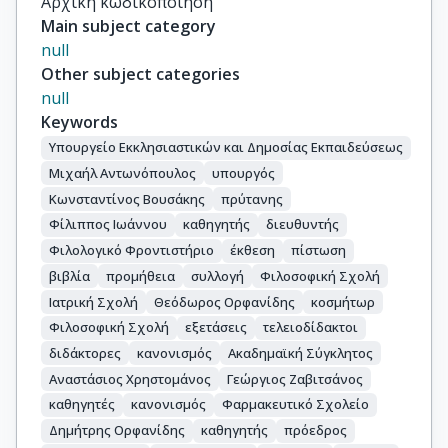
Αρχική κωδικοποίηση
Main subject category
null
Other subject categories
null
Keywords
Υπουργείο Εκκλησιαστικών και Δημοσίας Εκπαιδεύσεως
Μιχαήλ Αντωνόπουλος
υπουργός
Κωνσταντίνος Βουσάκης
πρύτανης
Φίλιππος Ιωάννου
καθηγητής
διευθυντής
Φιλολογικό Φροντιστήριο
έκθεση
πίστωση
βιβλία
προμήθεια
συλλογή
Φιλοσοφική Σχολή
Ιατρική Σχολή
Θεόδωρος Ορφανίδης
κοσμήτωρ
Φιλοσοφική Σχολή
εξετάσεις
τελειοδίδακτοι
διδάκτορες
κανονισμός
Ακαδημαϊκή Σύγκλητος
Αναστάσιος Χρηστομάνος
Γεώργιος Ζαβιτσάνος
καθηγητές
κανονισμός
Φαρμακευτικό Σχολείο
Δημήτρης Ορφανίδης
καθηγητής
πρόεδρος