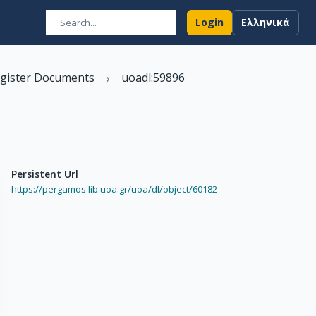
Login
Ελληνικά
›
egister Documents
uoadl:59896
Persistent Url
https://pergamos.lib.uoa.gr/uoa/dl/object/60182