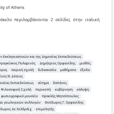
ity of Athens
κελο περιλαμβάνονται 2 σελίδες στην ιταλική 
ν Εκκλησιαστικών και της Δημοσίας Εκπαιδεύσεως
Φραγκίσκος Πυλαρινός
Δημήτριος Ορφανίδης
μισθός
ορας
Ιατρική σχολή
διδασκαλία
μαθήματα
έξοδα
νος Ν. Δόσιος
μοσίας Εκπαιδεύσεως
αίτημα
δαπάνες
Φιλοσοφική Σχολή
περικοπή
κυβέρνηση
κάλυψη
φυσιογραφικό μουσείο
Ηρακλής Μητσόπουλος
και γεωλογικών συλλογών
Θεόδωρος Γ. Ορφανίδης
δωρος Δε Χελδράϊχ
επιμελητής