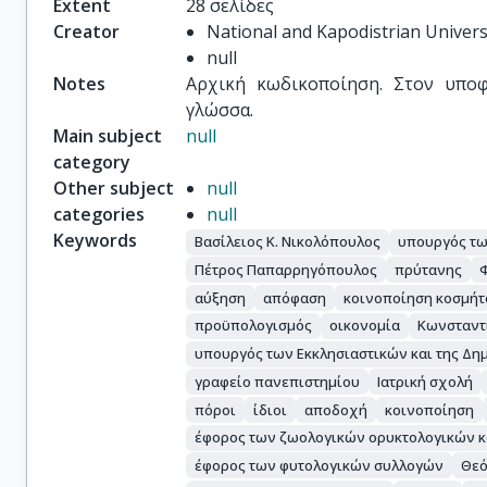
Extent
28 σελίδες
Creator
National and Kapodistrian Univers
null
Notes
Αρχική κωδικοποίηση. Στον υποφά
γλώσσα.
Main subject
null
category
Other subject
null
categories
null
Keywords
Βασίλειος Κ. Νικολόπουλος
υπουργός τω
Πέτρος Παπαρρηγόπουλος
πρύτανης
αύξηση
απόφαση
κοινοποίηση κοσμήτ
προϋπολογισμός
οικονομία
Κωνσταντί
υπουργός των Εκκλησιαστικών και της Δη
γραφείο πανεπιστημίου
Ιατρική σχολή
πόροι
ίδιοι
αποδοχή
κοινοποίηση
έφορος των ζωολογικών ορυκτολογικών 
έφορος των φυτολογικών συλλογών
Θεό