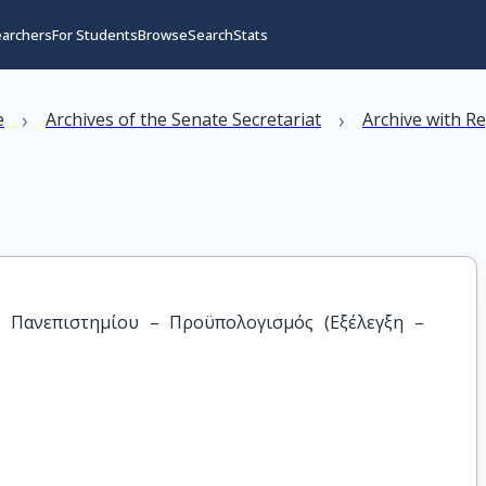
earchers
For Students
Browse
Search
Stats
›
›
e
Archives of the Senate Secretariat
Archive with R
 Πανεπιστημίου – Προϋπολογισμός (Εξέλεγξη – 