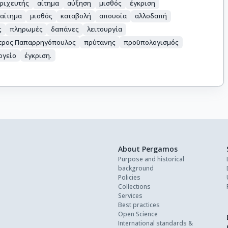
ριχευτής
αίτημα
αύξηση
μισθός
έγκριση
αίτημα
μισθός
καταβολή
απουσία
αλλοδαπή
ς
πληρωμές
δαπάνες
λειτουργία
τρος Παπαρρηγόπουλος
πρύτανης
προϋπολογισμός
ργείο
έγκριση.
About Pergamos
Purpose and historical
background
Policies
Collections
Services
Best practices
Open Science
International standards &