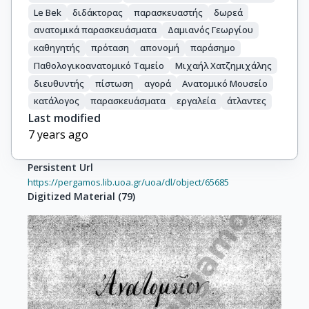
Le Bek
διδάκτορας
παρασκευαστής
δωρεά
ανατομικά παρασκευάσματα
Δαμιανός Γεωργίου
καθηγητής
πρόταση
απονομή
παράσημο
Παθολογικοανατομικό Ταμείο
Μιχαήλ Χατζημιχάλης
διευθυντής
πίστωση
αγορά
Ανατομικό Μουσείο
κατάλογος
παρασκευάσματα
εργαλεία
άτλαντες
Last modified
7 years ago
Persistent Url
https://pergamos.lib.uoa.gr/uoa/dl/object/65685
Digitized Material
(
79
)