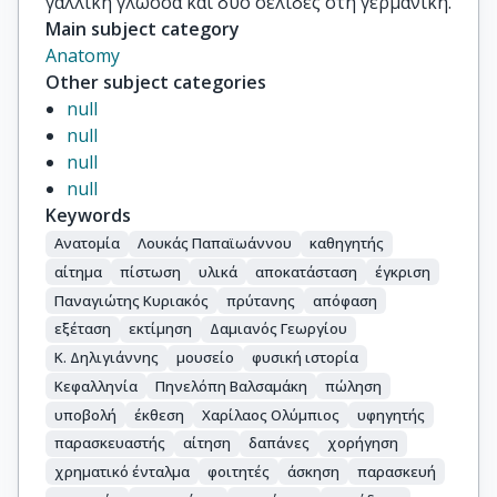
γαλλική γλώσσα και δύο σελίδες στη γερμανική.
Main subject category
Anatomy
Other subject categories
null
null
null
null
Keywords
Ανατομία
Λουκάς Παπαϊωάννου
καθηγητής
αίτημα
πίστωση
υλικά
αποκατάσταση
έγκριση
Παναγιώτης Κυριακός
πρύτανης
απόφαση
εξέταση
εκτίμηση
Δαμιανός Γεωργίου
Κ. Δηλιγιάννης
μουσείο
φυσική ιστορία
Κεφαλληνία
Πηνελόπη Βαλσαμάκη
πώληση
υποβολή
έκθεση
Χαρίλαος Ολύμπιος
υφηγητής
παρασκευαστής
αίτηση
δαπάνες
χορήγηση
χρηματικό ένταλμα
φοιτητές
άσκηση
παρασκευή