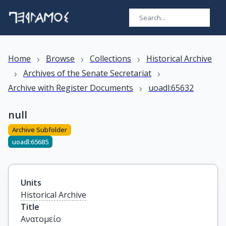
›
›
›
Home
Browse
Collections
Historical Archive
›
›
Archives of the Senate Secretariat
›
Archive with Register Documents
uoadl:65632
null
Archive Subfolder
uoadl:65685
Units
Historical Archive
Title
Ανατομείο