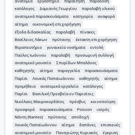
ανατομία
εργαστήριο
παραίτηση
παράδοση
κατάλογος
Δαμιανός Γεωργίου
παραλαβή υλικού
ανατομικά παρασκευάσματα
κατηγορία
αναφορά
αίτημα
οικονομική επιχορήγηση
έξοδα διδασκαλίας
παραλαβή
πίνακες
Βασίλειος Λάκων
πρύτανης
έκτακτη επιχορήγηση
θεραπευτήριο
γυναικεία νοσήματα
εντολή
Παύλος Ιωάννου
παραλαβή
προσωρινή συλλογή
ανατομικό μουσείο
Σπυρίδων Μπαλάνος
καθηγητής
αίτημα
παραγγελία
παρασκευάσματα
Παρίσι
Λουκάς Παπαϊωάννου
καθηγητής
αίτημα
προμήθεια
ανατομικά εργαλεία
κατάλογος
Παρίσι
Βασιλική Πρεσβεία εν Παρισίοις
Νικόλαος Μαυροκορδάτος
πρέσβυς
κοινοποίηση
προσφορά
παρασκευάσματα
Poisson
ιατρός
Νάντη (Nantes)
πρύτανης
αποδοχή
Λουκάς Παπαϊωάννου
αίτημα
δαπάνες
επισκευές
ανατομικό μουσείο
Παναγιώτης Κυριακός
έγκριση