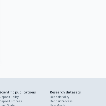
Scientific publications
Research datasets
Deposit Policy
Deposit Policy
Deposit Process
Deposit Process
User Guide
User Guide