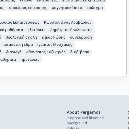
πος
πρόεδρος επιτροπής
μαγνητοσκόπειο
ερώτημα
ημοσίας Εκπαιδεύσεως
Κωνσταντίνος Λομβάρδος
ικά μαθήματα
εξετάσεις
Δημήτριος Βουλπιώτης
ά
θεολογική σχολή
Ζήκος Ρώσης
συνεδρίαση
ποιμαντική έδρα
Ιγνάτιος Μοσχάκης
ή
διαγωγή
Αθανάσιος Κυζικηνός
διαβίβαση
μαθήματα
προτάσεις
About Pergamos
Purpose and historical
background
Policies