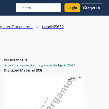
Login
Ελληνικά
›
egister Documents
uoadl:65632
Persistent Url
https://pergamos.lib.uoa.gr/uoa/dl/object/65697
Digitized Material
(
93
)