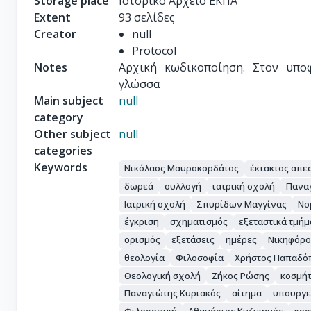
Storage place
Ιστορικό Αρχείο ΕΚΠΑ
Extent
93 σελίδες
Creator
null
Protocol
Notes
Αρχική κωδικοποίηση. Στον υποφ
γλώσσα
Main subject
null
category
Other subject
null
categories
Keywords
Νικόλαος Μαυροκορδάτος
έκτακτος απε
δωρεά
συλλογή
ιατρική σχολή
Πανα
Ιατρική σχολή
Σπυρίδων Μαγγίνας
Νο
έγκριση
σχηματισμός
εξεταστικά τμήμ
ορισμός
εξετάσεις
ημέρες
Νικηφόρο
θεολογία
Φιλοσοφία
Χρήστος Παπαδό
Θεολογική σχολή
Ζήκος Ρώσης
κοσμή
Παναγιώτης Κυριακός
αίτημα
υπουργε
Φιλοσοφική
Αθανάσιος Κυζικηνός
κοσ