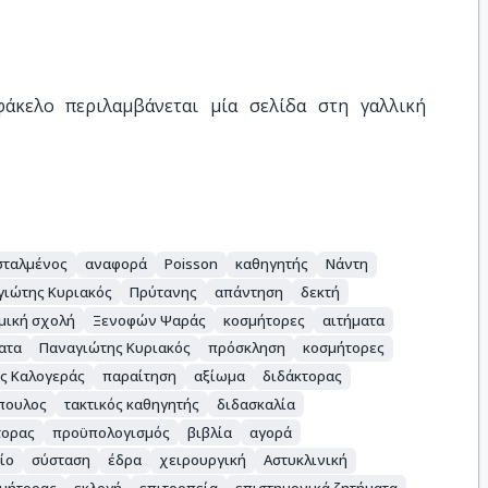
άκελο περιλαμβάνεται μία σελίδα στη γαλλική 
σταλμένος
αναφορά
Poisson
καθηγητής
Νάντη
γιώτης Κυριακός
Πρύτανης
απάντηση
δεκτή
μική σχολή
Ξενοφών Ψαράς
κοσμήτορες
αιτήματα
ατα
Παναγιώτης Κυριακός
πρόσκληση
κοσμήτορες
ς Καλογεράς
παραίτηση
αξίωμα
διδάκτορας
πουλος
τακτικός καθηγητής
διδασκαλία
τορας
προϋπολογισμός
βιβλία
αγορά
ίο
σύσταση
έδρα
χειρουργική
Αστυκλινική
μήτορας
εκλογή
επιτροπεία
επιστημονικά ζητήματα