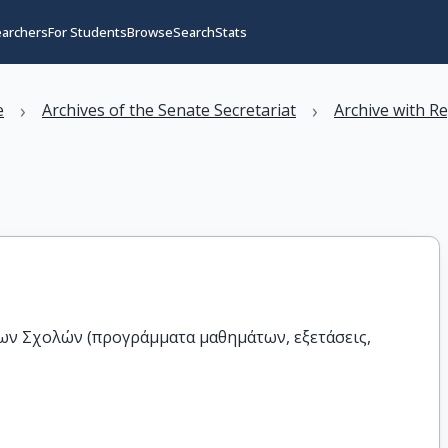
earchers
For Students
Browse
Search
Stats
›
›
e
Archives of the Senate Secretariat
Archive with R
των Σχολών (προγράμματα μαθημάτων, εξετάσεις,