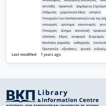
σύνταξη
πρακτικά
Δημήτριος Στρούμ
πλήρωση
χηρεύουσα έδρα
ιστορία
Υπουργείο των Εκκλησιαστικών και της Δ
υπουργός
ερώτημα
κανονισμός
γεν
Υπουργός
αίτημα
αποστολή
πρακτικ
σύσταση
έδρες
αναφορά
διορισμός
Νικόλαος Δαμαλάς
καθηγητής
επιστολ
Πρυτανεία
εξετάσεις
γενικά
ειδικά 
Last modified
7 years ago