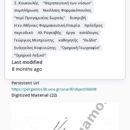
Σ. Κουκουλής
“Θεραπευτική των νόσων”
συμπλήρωση
Νικόλαος Φαρμακόπουλος
“περί Προγαμιαίας δωρεάς”
διατριβή
Η εν Αθήναις Φαρμακευτική Εταιρία
πρόεδρος
περιοδικό
Αλ. Ραγκαβής
έργα
κατάλογος
Γεώργιος Μιστριώτης
καθηγητής
“Ιλιάδα”
Ευάγγελος Κοφινιώτης
“Ομηρική Γεωγραφία”
“Ομηρικό Λεξικό”
Last modified
8 months ago
Persistent Url
https://pergamos.lib.uoa.gr/uoa/dl/object/66038
Digitized Material
(
22
)