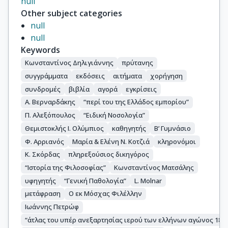
null
Other subject categories
null
null
Keywords
Κωνσταντίνος Δηλιγιάννης
πρύτανης
συγγράμματα
εκδόσεις
αιτήματα
χορήγηση
συνδρομές
βιβλία
αγορά
εγκρίσεις
Α. Βερναρδάκης
“περί του της Ελλάδος εμπορίου”
Π. Αλεξόπουλος
“Ειδική Νοσολογία”
Θεμιστοκλής Ι. Ολύμπιος
καθηγητής
Β’ Γυμνάσιο
Φ. Αρριανός
Μαρία & Ελένη Ν. Κοτζιά
κληρονόμοι
Κ. Σκόρδας
πληρεξούσιος δικηγόρος
“Ιστορία της Φιλοσοφίας”
Κωνσταντίνος Ματσάλης
υφηγητής
“Γενική Παθολογία”
L. Molnar
μετάφραση
Ο εκ Μόσχας Φιλέλλην
Ιωάννης Πετρώφ
“άτλας του υπέρ ανεξαρτησίας ιερού των ελλήνων αγώνος 1821