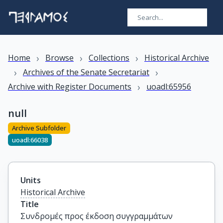
›
›
›
Home
Browse
Collections
Historical Archive
›
›
Archives of the Senate Secretariat
›
Archive with Register Documents
uoadl:65956
null
Archive Subfolder
uoadl:66038
Units
Historical Archive
Title
Συνδρομές προς έκδοση συγγραμμάτων