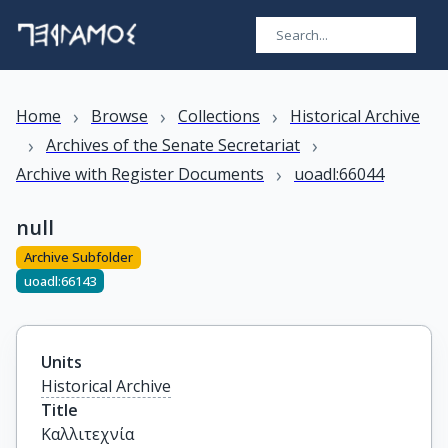
›
›
›
Home
Browse
Collections
Historical Archive
›
›
Archives of the Senate Secretariat
›
Archive with Register Documents
uoadl:66044
null
Archive Subfolder
uoadl:66143
Units
Historical Archive
Title
Καλλιτεχνία