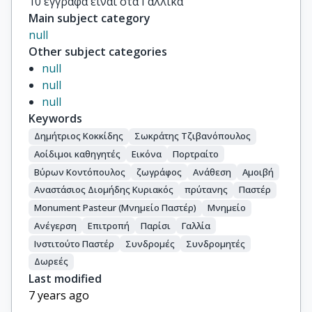
10 έγγραφα είναι στα Γαλλικά
Main subject category
null
Other subject categories
null
null
null
Keywords
Δημήτριος Κοκκίδης
Σωκράτης Τζιβανόπουλος
Αοίδιμοι καθηγητές
Εικόνα
Πορτραίτο
Βύρων Κοντόπουλος
ζωγράφος
Ανάθεση
Αμοιβή
Αναστάσιος Διομήδης Κυριακός
πρύτανης
Παστέρ
Monument Pasteur (Μνημείο Παστέρ)
Μνημείο
Ανέγερση
Επιτροπή
Παρίσι
Γαλλία
Ινστιτούτο Παστέρ
Συνδρομές
Συνδρομητές
Δωρεές
Last modified
7 years ago