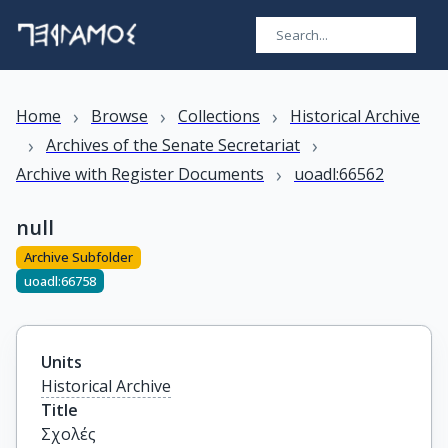
›
›
›
Home
Browse
Collections
Historical Archive
›
›
Archives of the Senate Secretariat
›
Archive with Register Documents
uoadl:66562
null
Archive Subfolder
uoadl:66758
Units
Historical Archive
Title
Σχολές