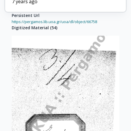
7 years ago
Persistent Url
https://pergamos.lib.uoa.gr/uoa/dl/object/66758
Digitized Material
(
54
)