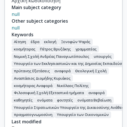
Αρχική κωδικοποίηση
Main subject category
null
Other subject categories
null
Keywords
Αίτηση
έδρα
εκλογή
Ξενοφών Ψαράς
κοσμήτορας
Πέτρος Βρυζάκης
γραμματέας
Νομική Σχολή Ανδρέας Παναγιωτόπουλος
υπουργός
Υπουργείο των Εκκλησιαστικών και της Δημοσίας Εκπαιδεύσε
πρύτανης Εξετάσεις
αναφορά
Θεολογική Σχολή
Αναστάσιος Διομήδης Κυριάκος
κοσμήτορας Αναφορά
Νικόλαος Πολίτης
Φιλοσοφική Σχολή Εξεταστικά τμήματα
αναφορά
καθηγητές
ονόματα
φοιτητές
ονόματα Βεβαίωση
Υπουργείο Στρατιωτικών Υπουργείο της Δικαιοσύνης Ανάθεση
πραγματογνωμοσύνη
Υπουργείο των Οικονομικών
Last modified