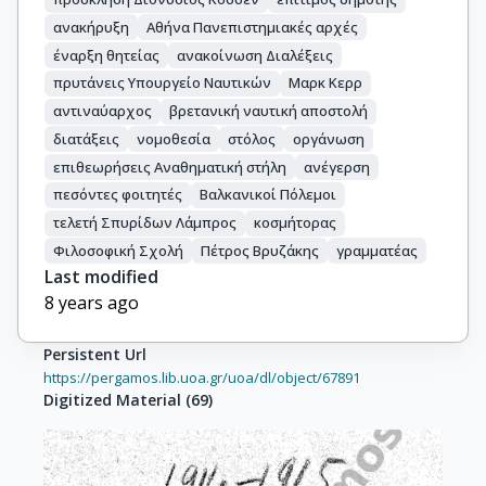
ανακήρυξη
Αθήνα Πανεπιστημιακές αρχές
έναρξη θητείας
ανακοίνωση Διαλέξεις
πρυτάνεις Υπουργείο Ναυτικών
Μαρκ Κερρ
αντιναύαρχος
βρετανική ναυτική αποστολή
διατάξεις
νομοθεσία
στόλος
οργάνωση
επιθεωρήσεις Αναθηματική στήλη
ανέγερση
πεσόντες φοιτητές
Βαλκανικοί Πόλεμοι
τελετή Σπυρίδων Λάμπρος
κοσμήτορας
Φιλοσοφική Σχολή
Πέτρος Βρυζάκης
γραμματέας
Last modified
8 years ago
Persistent Url
https://pergamos.lib.uoa.gr/uoa/dl/object/67891
Digitized Material
(
69
)