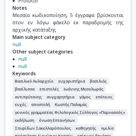
Protocol
Notes
Μεσαία κωδικοποίηση, 5 έγγραφα βρίσκονται 
στον εν λόγω φάκελο εκ παραδρομής της 
αρχικής κατάταξης
Main subject category
null
Other subject categories
null
null
Keywords
Βασιλικό Αυλαρχείο
ευχαριστήρια
βασιλιάς
βασίλισσα
επιστολές
Ιωάννης Μεσολωράς
αντιπρύτανης
συγχαρητήρια
γάμος
επέτειος
ευχές
αποστολή
Κωστής Παλαμάς
γενικός γραμματέας Φιλολογικός Σύλλογος «Παρνασσός»
εκδήλωση
ένωση Επτανήσων
Σπυρίδων Σακελλαρόπουλος
καθηγητής
ομιλία
πρόσκληση Διονύσιος Κοσσέν
επίτιμος δημότης