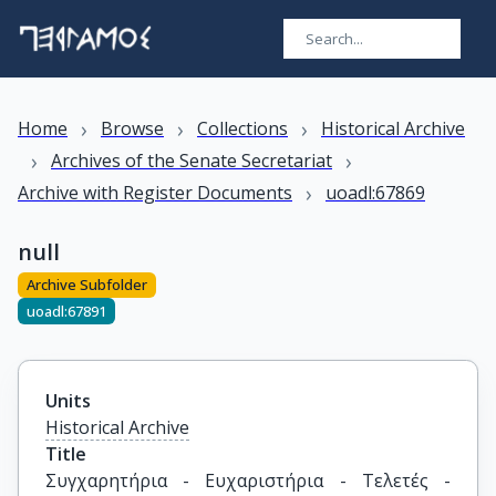
›
›
›
Home
Browse
Collections
Historical Archive
›
›
Archives of the Senate Secretariat
›
Archive with Register Documents
uoadl:67869
null
Archive Subfolder
uoadl:67891
Units
Historical Archive
Title
Συγχαρητήρια - Ευχαριστήρια - Τελετές - 