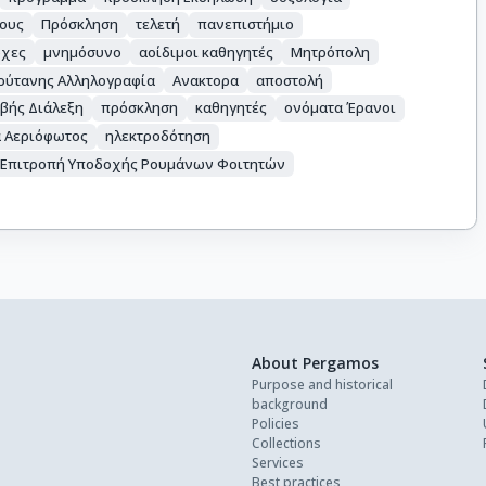
τους
Πρόσκληση
τελετή
πανεπιστήμιο
ρχες
μνημόσυνο
αοίδιμοι καθηγητές
Μητρόπολη
ρύτανης Αλληλογραφία
Ανακτορα
αποστολή
βής Διάλεξη
πρόσκληση
καθηγητές
ονόματα Έρανοι
α Αεριόφωτος
ηλεκτροδότηση
» Επιτροπή Υποδοχής Ρουμάνων Φοιτητών
About Pergamos
Purpose and historical
background
Policies
Collections
Services
Best practices