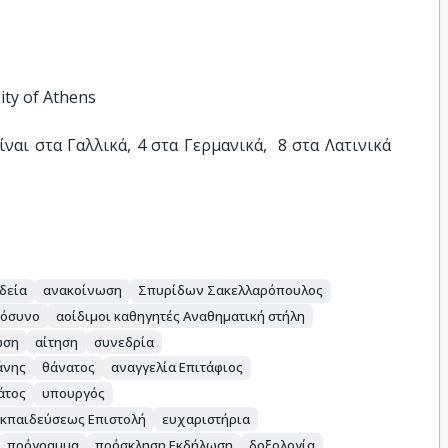
ity of Athens
αι στα Γαλλικά, 4 στα Γερμανικά,  8 στα Λατινικά 
δεία
ανακοίνωση
Σπυρίδων Σακελλαρόπουλος
μόσυνο
αοίδιμοι καθηγητές Αναθηματική στήλη
ωση
αίτηση
συνεδρία
άνης
θάνατος
αναγγελία Επιτάφιος
άτος
υπουργός
Εκπαιδεύσεως Επιστολή
ευχαριστήρια
πρόγραμμα
πρόσκληση Εκδήλωση
δοξολογία