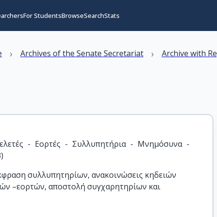
earchers
For Students
Browse
Search
Stats
›
›
e
Archives of the Senate Secretariat
Archive with R
ελετές - Εορτές - Συλλυπητήρια - Μνημόσυνα - 
)
 έκφραση συλλυπητηρίων, ανακοινώσεις κηδειών
τών –εορτών, αποστολή συγχαρητηρίων και