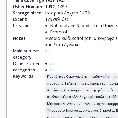
Time Coverage
1901-1902
Usher Number
149.2, 149.3
Storage place
Ιστορικό Αρχείο ΕΚΠΑ
Extent
175 σελίδες
Creator
National and Kapodistrian Univers
Protocol
Notes
Μεσαία κωδικοποίηση, 6 έγγραφα είν
και 2 στα Αγγλικά
Main subject
null
category
Other subject
null
categories
null
Keywords
Προκόπιος Οικονομίδης
καθηγητής
κη
πρύτανης Τελετή
Τρεις Ιεράρχες
μνη
Αντώνιος Οικονόμου
καθηγητής
πίστ
συλλυπητήρια Αλληλογραφία Ιούλιος Γαλβ
Μητρόπολη Αθηνών
Αντώνιος Μομφερρ
Υπουργείο Εκκλησιαστικών και Δημοσίας 
ονόματα Ξενοφών Ψαράς Εκφορά νεκρού