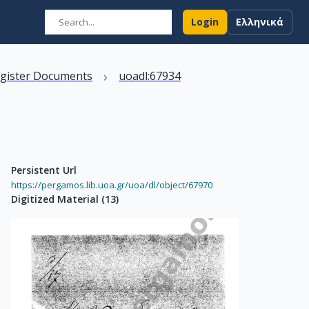
Login
Ελληνικά
›
egister Documents
uoadl:67934
Persistent Url
https://pergamos.lib.uoa.gr/uoa/dl/object/67970
Digitized Material
(
13
)