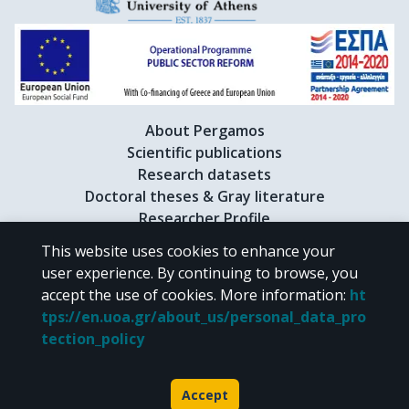
About Pergamos
Scientific publications
Research datasets
Doctoral theses & Gray literature
Researcher Profile
This website uses cookies to enhance your
user experience. By continuing to browse, you
CC BY-NC 4.0
accept the use of cookies.
More information
:
ht
tps://en.uoa.gr/about_us/personal_data_pro
Unless otherwise noted, the material of "Pergamos" is provided under
tection_policy
the terms of
CC BY-NC 4.0
Creative Commons license
.
Powered by
Accept