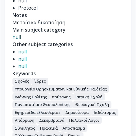
null
Protocol
Notes
Μεσαία κωδικοποίηση
Main subject category
null
Other subject categories
null
null
null
Keywords
Σχολές
Έδρες
Υπουργείο Θρησκευμάτων και Εθνικής Παιδείας
Ιωάννης Πολίτης
πρύτανης
Ιατρική Σχολή
Πανεπιστήμιο Θεσσαλονίκης
Θεολογική Σχολή
Εφημερίδα «Ελευθερία»
Δημοσίευμα
Διδάκτορας
Απόρριψη
Δεκεμβριανά
Πολιτικοί Λόγοι
Σύγκλητος
Πρακτικά
Απόσπασμα
Σύλλογος Guillaume Budé
Παρίσι