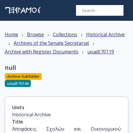
›
›
›
Home
Browse
Collections
Historical Archive
›
›
Archives of the Senate Secretariat
›
Archive with Register Documents
uoadl:70119
null
Archive Subfolder
uoadl:70144
Units
Historical Archive
Title
Αποφάσεις Σχολών και Οικονομικού 