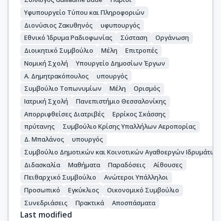
Υφυπουργείο Τύπου και Πληροφοριών
Διονύσιος Ζακυθηνός
υφυπουργός
Εθνικό Ίδρυμα Ραδιοφωνίας
Σύσταση
Οργάνωση
Διοικητικό Συμβούλιο
Μέλη
Επιτροπές
Νομική Σχολή
Υπουργείο Δημοσίων Έργων
Α. Δημητρακόπουλος
υπουργός
Συμβούλιο Τοπωνυμίων
Μέλη
Ορισμός
Ιατρική Σχολή
Πανεπιστήμιο Θεσσαλονίκης
Απορριφθείσες Διατριβές
Ερρίκος Σκάσσης
πρύτανης
Συμβούλιο Κρίσης Υπαλλήλων Αεροπορίας
Δ. Μπαλάνος
υπουργός
Συμβούλιο Δημοτικών και Κοινοτικών Αγαθοεργών Ιδρυμάτων
Διδασκαλία
Μαθήματα
Παραδόσεις
Αίθουσες
Πειθαρχικό Συμβούλιο
Ανώτεροι Υπάλληλοι
Προσωπικό
Εγκύκλιος
Οικονομικό Συμβούλιο
Συνεδριάσεις
Πρακτικά
Αποσπάσματα
Last modified