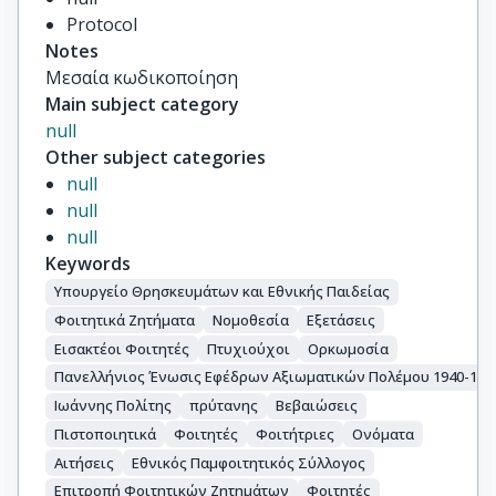
Protocol
Notes
Μεσαία κωδικοποίηση
Main subject category
null
Other subject categories
null
null
null
Keywords
Υπουργείο Θρησκευμάτων και Εθνικής Παιδείας
Φοιτητικά Ζητήματα
Νομοθεσία
Εξετάσεις
Εισακτέοι Φοιτητές
Πτυχιούχοι
Ορκωμοσία
Πανελλήνιος Ένωσις Εφέδρων Αξιωματικών Πολέμου 1940-194
Ιωάννης Πολίτης
πρύτανης
Βεβαιώσεις
Πιστοποιητικά
Φοιτητές
Φοιτήτριες
Ονόματα
Αιτήσεις
Εθνικός Παμφοιτητικός Σύλλογος
Επιτροπή Φοιτητικών Ζητημάτων
Φοιτητές