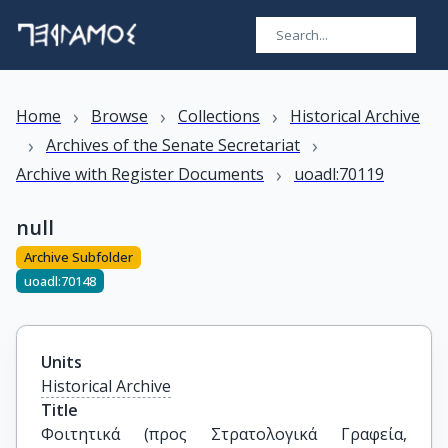
›
›
›
Home
Browse
Collections
Historical Archive
›
›
Archives of the Senate Secretariat
›
Archive with Register Documents
uoadl:70119
null
Archive Subfolder
uoadl:70148
Units
Historical Archive
Title
Φοιτητικά (προς Στρατολογικά Γραφεία, 