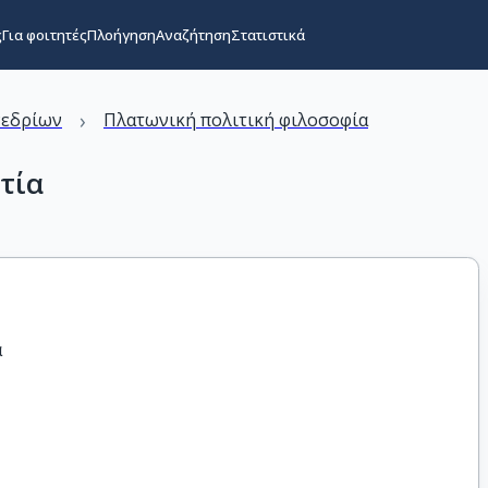
ς
Για φοιτητές
Πλοήγηση
Αναζήτηση
Στατιστικά
›
νεδρίων
Πλατωνική πολιτική φιλοσοφία
τία
α