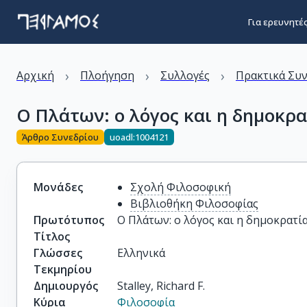
Για ερευνητέ
›
›
›
Αρχική
Πλοήγηση
Συλλογές
Πρακτικά Συ
Ο Πλάτων: ο λόγος και η δημοκρα
Άρθρο Συνεδρίου
uoadl:1004121
Μονάδες
Σχολή Φιλοσοφική
Βιβλιοθήκη Φιλοσοφίας
Πρωτότυπος
Ο Πλάτων: ο λόγος και η δημοκρατί
Τίτλος
Γλώσσες
Ελληνικά
Τεκμηρίου
Δημιουργός
Stalley, Richard F.
Κύρια
Φιλοσοφία