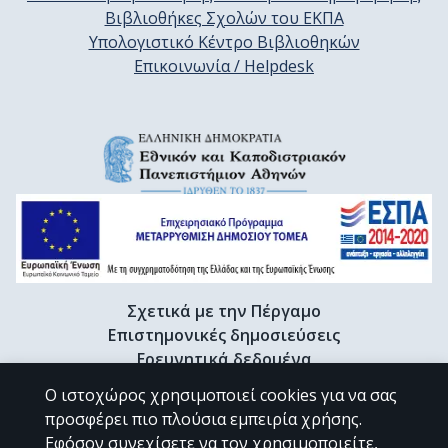
Βιβλιοθήκες Σχολών του ΕΚΠΑ
Υπολογιστικό Κέντρο Βιβλιοθηκών
Επικοινωνία / Helpdesk
Σχετικά με την Πέργαμο
Επιστημονικές δημοσιεύσεις
Ερευνητικά δεδομένα
Διδακτορικές διατριβές & Γκρίζα βιβλιογραφία
Ο ιστοχώρος χρησιμοποιεί cookies για να σας
Προφίλ Ερευνητή
προσφέρει πιο πλούσια εμπειρία χρήσης.
Εφόσον συνεχίσετε να τον χρησιμοποιείτε,