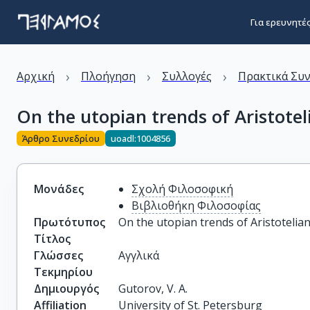
Για ερευνητέ
›
›
›
Αρχική
Πλοήγηση
Συλλογές
Πρακτικά Συ
On the utopian trends of Aristotel
Άρθρο Συνεδρίου
uoadl:1004856
Μονάδες
Σχολή Φιλοσοφική
Βιβλιοθήκη Φιλοσοφίας
Πρωτότυπος
On the utopian trends of Aristotelian
Τίτλος
Γλώσσες
Αγγλικά
Τεκμηρίου
Δημιουργός
Gutorov, V. A.
Affiliation
University of St. Petersburg