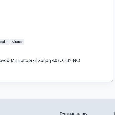
σοφία
Δίκαιο
ργού-Μη Εμπορική Χρήση 4.0 (CC-BY-NC)
Σχετικά με την