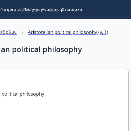
ς
Για φοιτητές
Πλοήγηση
Αναζήτηση
Στατιστικά
›
νεδρίων
Aristotelian political philosophy (v. 1)
ian political philosophy
 political philosophy