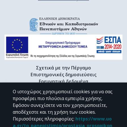
Σχετικά με την Πέργαμο
Επιστημονικές δημοσιεύσεις
Ερευνητικά δεδομένα
Διδακτορικές διατριβές & Γκρίζα βιβλιογραφία
Ο ιστοχώρος χρησιμοποιεί cookies για να σας
Προφίλ Ερευνητή
προσφέρει πιο πλούσια εμπειρία χρήσης.
Εφόσον συνεχίσετε να τον χρησιμοποιείτε,
αποδέχεστε και τη χρήση των cookies.
CC BY-NC 4.0
Περισσότερες πληροφορίες
:
https://www.uo
a.gr/to_panepistimio/prostasia_prosopikon_