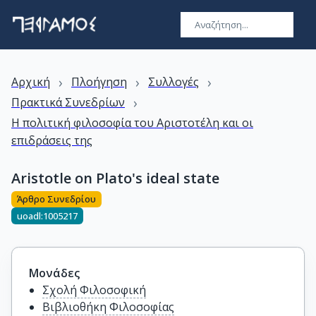
›
›
›
Αρχική
Πλοήγηση
Συλλογές
›
Πρακτικά Συνεδρίων
Η πολιτική φιλοσοφία του Αριστοτέλη και οι
επιδράσεις της
Aristotle on Plato's ideal state
Άρθρο Συνεδρίου
uoadl:1005217
Μονάδες
Σχολή Φιλοσοφική
Βιβλιοθήκη Φιλοσοφίας