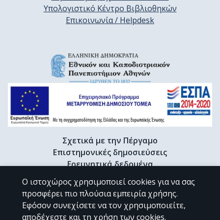
Υπολογιστικό Κέντρο Βιβλιοθηκών
Επικοινωνία / Helpdesk
Σχετικά με την Πέργαμο
Επιστημονικές δημοσιεύσεις
Ερευνητικά δεδομένα
Διδακτορικές διατριβές & Γκρίζα βιβλιογραφία
Ο ιστοχώρος χρησιμοποιεί cookies για να σας
Προφίλ Ερευνητή
προσφέρει πιο πλούσια εμπειρία χρήσης.
Εφόσον συνεχίσετε να τον χρησιμοποιείτε,
αποδέχεστε και τη χρήση των cookies.