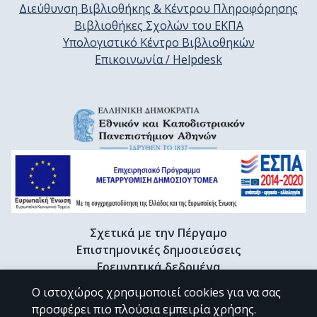
Διεύθυνση Βιβλιοθήκης & Κέντρου Πληροφόρησης
Βιβλιοθήκες Σχολών του ΕΚΠΑ
Υπολογιστικό Κέντρο Βιβλιοθηκών
Επικοινωνία / Helpdesk
Σχετικά με την Πέργαμο
Επιστημονικές δημοσιεύσεις
Ερευνητικά δεδομένα
Διδακτορικές διατριβές & Γκρίζα βιβλιογραφία
Ο ιστοχώρος χρησιμοποιεί cookies για να σας
Προφίλ Ερευνητή
προσφέρει πιο πλούσια εμπειρία χρήσης.