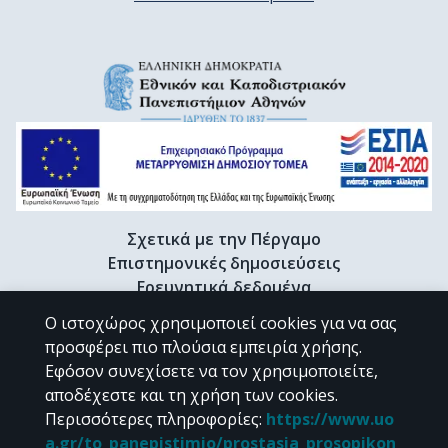
Σχετικά με την Πέργαμο
Επιστημονικές δημοσιεύσεις
Ερευνητικά δεδομένα
Διδακτορικές διατριβές & Γκρίζα βιβλιογραφία
Ο ιστοχώρος χρησιμοποιεί cookies για να σας
Προφίλ Ερευνητή
προσφέρει πιο πλούσια εμπειρία χρήσης.
Εφόσον συνεχίσετε να τον χρησιμοποιείτε,
αποδέχεστε και τη χρήση των cookies.
CC BY-NC 4.0
Περισσότερες πληροφορίες
:
https://www.uo
a.gr/to_panepistimio/prostasia_prosopikon_