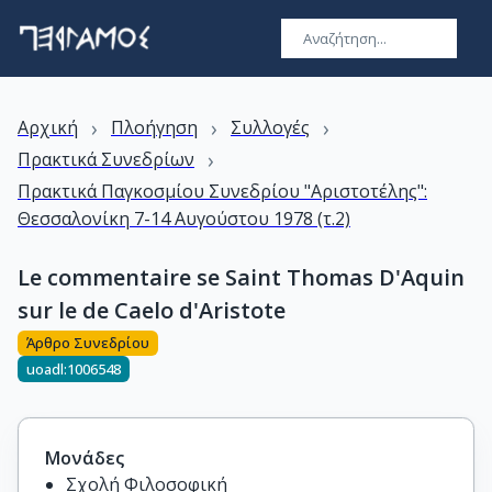
›
›
›
Αρχική
Πλοήγηση
Συλλογές
›
Πρακτικά Συνεδρίων
Πρακτικά Παγκοσμίου Συνεδρίου "Αριστοτέλης":
Θεσσαλονίκη 7-14 Αυγούστου 1978 (τ.2)
Le commentaire se Saint Thomas D'Aquin
sur le de Caelo d'Aristote
Άρθρο Συνεδρίου
uoadl:1006548
Μονάδες
Σχολή Φιλοσοφική