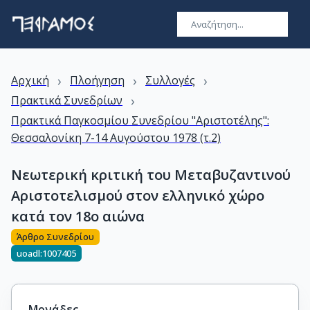
›
›
›
Αρχική
Πλοήγηση
Συλλογές
›
Πρακτικά Συνεδρίων
Πρακτικά Παγκοσμίου Συνεδρίου "Αριστοτέλης":
Θεσσαλονίκη 7-14 Αυγούστου 1978 (τ.2)
Νεωτερική κριτική του Μεταβυζαντινού
Αριστοτελισμού στον ελληνικό χώρο
κατά τον 18ο αιώνα
Άρθρο Συνεδρίου
uoadl:1007405
Μονάδες