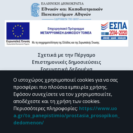
Σχετικά με την Πέργαμο
Επιστημονικές δημοσιεύσεις
Ερευνητικά δεδομένα
Διδακτορικές διατριβές & Γκρίζα βιβλιογραφία
Ο ιστοχώρος χρησιμοποιεί cookies για να σας
Προφίλ Ερευνητή
προσφέρει πιο πλούσια εμπειρία χρήσης.
Εφόσον συνεχίσετε να τον χρησιμοποιείτε,
αποδέχεστε και τη χρήση των cookies.
CC BY-NC 4.0
Περισσότερες πληροφορίες
:
https://www.uo
a.gr/to_panepistimio/prostasia_prosopikon_
Εκτός αν αναφέρεται διαφορετικά, το υλικό της "Περγάμου" διατίθεται
dedomenon/
υπό τους όρους της
CC BY-NC 4.0
άδειας Creative Commons
.