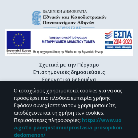
Σχετικά με την Πέργαμο
Επιστημονικές δημοσιεύσεις
Ερευνητικά δεδομένα
Διδακτορικές διατριβές & Γκρίζα βιβλιογραφία
Ο ιστοχώρος χρησιμοποιεί cookies για να σας
Προφίλ Ερευνητή
προσφέρει πιο πλούσια εμπειρία χρήσης.
Εφόσον συνεχίσετε να τον χρησιμοποιείτε,
αποδέχεστε και τη χρήση των cookies.
CC BY-NC 4.0
Περισσότερες πληροφορίες
:
https://www.uo
a.gr/to_panepistimio/prostasia_prosopikon_
Εκτός αν αναφέρεται διαφορετικά, το υλικό της "Περγάμου" διατίθεται
dedomenon/