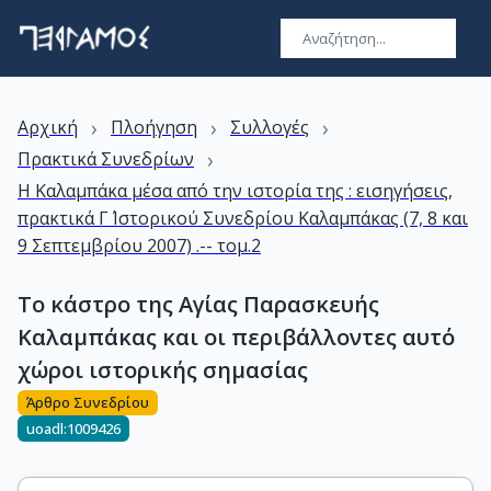
›
›
›
Αρχική
Πλοήγηση
Συλλογές
›
Πρακτικά Συνεδρίων
Η Καλαμπάκα μέσα από την ιστορία της : εισηγήσεις,
πρακτικά Γ΄ Ιστορικού Συνεδρίου Καλαμπάκας (7, 8 και
9 Σεπτεμβρίου 2007) .-- τομ.2
Το κάστρο της Αγίας Παρασκευής
Καλαμπάκας και οι περιβάλλοντες αυτό
χώροι ιστορικής σημασίας
Άρθρο Συνεδρίου
uoadl:1009426