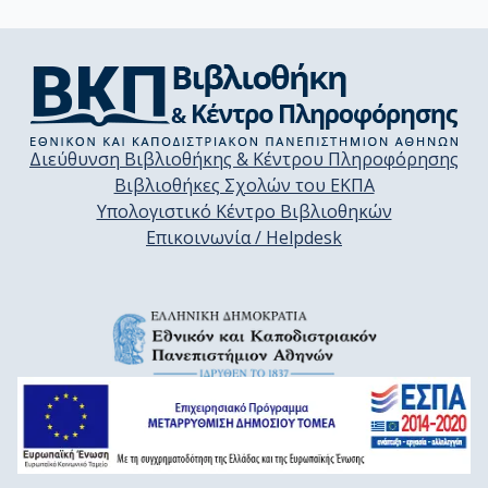
Διεύθυνση Βιβλιοθήκης & Κέντρου Πληροφόρησης
Βιβλιοθήκες Σχολών του ΕΚΠΑ
Υπολογιστικό Κέντρο Βιβλιοθηκών
Επικοινωνία / Helpdesk