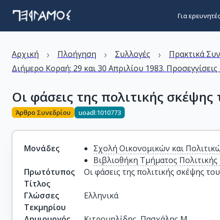
Για ερευνητέ
›
›
›
Αρχική
Πλοήγηση
Συλλογές
Πρακτικά Συ
Διήμερο Κοραή: 29 και 30 Απριλίου 1983. Προσεγγίσεις
Οι φάσεις της πολιτικής σκέψης 
Άρθρο Συνεδρίου
uoadl:1010773
Μονάδες
Σχολή Οικονομικών και Πολιτικ
Βιβλιοθήκη Τμήματος Πολιτικής 
Πρωτότυπος
Οι φάσεις της πολιτικής σκέψης το
Τίτλος
Γλώσσες
Ελληνικά
Τεκμηρίου
Δημιουργός
Κιτρομηλίδης, Πασχάλης Μ.