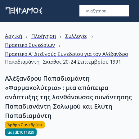
›
›
›
Αρχική
Πλοήγηση
Συλλογές
›
Πρακτικά Συνεδρίων
Πρακτικά Α' Διεθνούς Συνεδρίου για τον Αλέξανδρο
Παπαδιαμάντη : Σκιάθος 20-24 Σεπτεμβρίου 1991
Αλέξανδρου Παπαδιαμάντη
«Φαρμακολύτρια» : μια απόπειρα
ανάπτυξης της λανθάνουσας συνάντησης
Παπαδιανάντη-Σολωμού και Ελύτη-
Παπαδιαμάντη
Άρθρο Συνεδρίου
uoadl:1011829