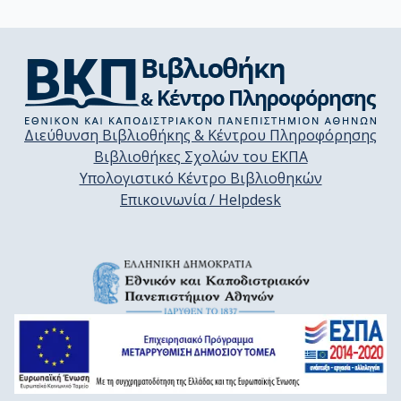
Διεύθυνση Βιβλιοθήκης & Κέντρου Πληροφόρησης
Βιβλιοθήκες Σχολών του ΕΚΠΑ
Υπολογιστικό Κέντρο Βιβλιοθηκών
Επικοινωνία / Helpdesk