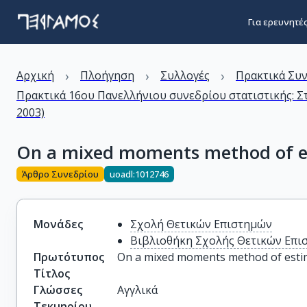
Για ερευνητέ
›
›
›
Αρχική
Πλοήγηση
Συλλογές
Πρακτικά Συ
Πρακτικά 16ου Πανελλήνιου συνεδρίου στατιστικής: Στ
2003)
On a mixed moments method of e
Άρθρο Συνεδρίου
uoadl:1012746
Μονάδες
Σχολή Θετικών Επιστημών
Βιβλιοθήκη Σχολής Θετικών Επι
Πρωτότυπος
On a mixed moments method of esti
Τίτλος
Γλώσσες
Αγγλικά
Τεκμηρίου