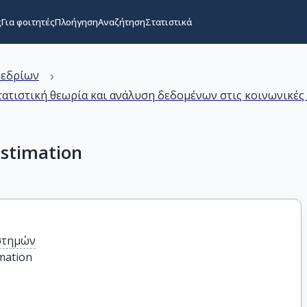
ς
Για φοιτητές
Πλοήγηση
Αναζήτηση
Στατιστικά
›
νεδρίων
ατιστική θεωρία και ανάλυση δεδομένων στις κοινωνικές κ
stimation
στημών
mation