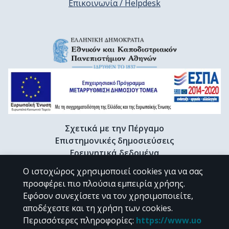
Επικοινωνία / Helpdesk
Σχετικά με την Πέργαμο
Επιστημονικές δημοσιεύσεις
Ερευνητικά δεδομένα
Διδακτορικές διατριβές & Γκρίζα βιβλιογραφία
Ο ιστοχώρος χρησιμοποιεί cookies για να σας
Προφίλ Ερευνητή
προσφέρει πιο πλούσια εμπειρία χρήσης.
Εφόσον συνεχίσετε να τον χρησιμοποιείτε,
αποδέχεστε και τη χρήση των cookies.
CC BY-NC 4.0
Περισσότερες πληροφορίες
:
https://www.uo