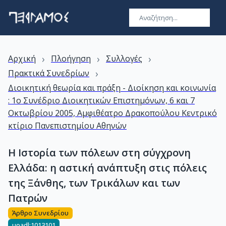
›
›
›
Αρχική
Πλοήγηση
Συλλογές
›
Πρακτικά Συνεδρίων
Διοικητική θεωρία και πράξη - Διοίκηση και κοινωνία
: 1ο Συνέδριο Διοικητικών Επιστημόνων, 6 και 7
Οκτωβρίου 2005, Αμφιθέατρο Δρακοπούλου Κεντρικό
κτίριο Πανεπιστημίου Αθηνών
Η Ιστορία των πόλεων στη σύγχρονη
Ελλάδα: η αστική ανάπτυξη στις πόλεις
της Ξάνθης, των Τρικάλων και των
Πατρών
Άρθρο Συνεδρίου
uoadl:1013101