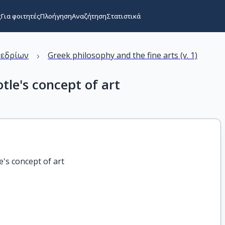
ς
Για φοιτητές
Πλοήγηση
Αναζήτηση
Στατιστικά
›
νεδρίων
Greek philosophy and the fine arts (v. 1)
tle's concept of art
e's concept of art