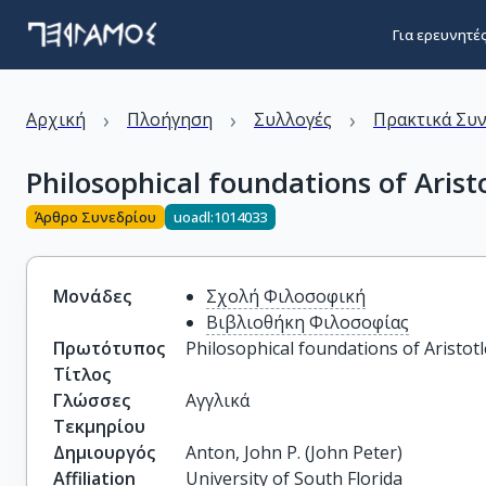
Για ερευνητέ
›
›
›
Αρχική
Πλοήγηση
Συλλογές
Πρακτικά Συ
Philosophical foundations of Aristo
Άρθρο Συνεδρίου
uoadl:1014033
Μονάδες
Σχολή Φιλοσοφική
Βιβλιοθήκη Φιλοσοφίας
Πρωτότυπος
Philosophical foundations of Aristotl
Τίτλος
Γλώσσες
Αγγλικά
Τεκμηρίου
Δημιουργός
Anton, John P. (John Peter)
Affiliation
University of South Florida