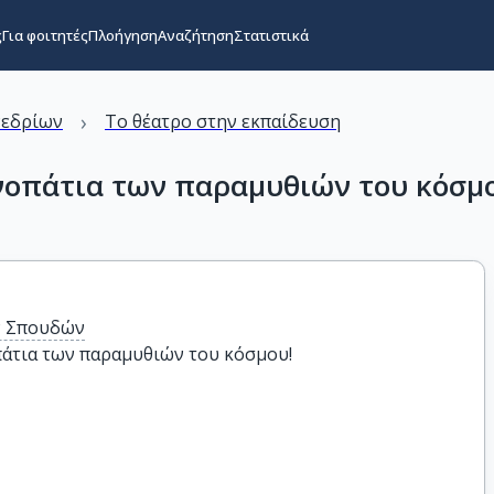
ς
Για φοιτητές
Πλοήγηση
Αναζήτηση
Στατιστικά
›
νεδρίων
Το θέατρο στην εκπαίδευση
νοπάτια των παραμυθιών του κόσμ
ν Σπουδών
άτια των παραμυθιών του κόσμου!