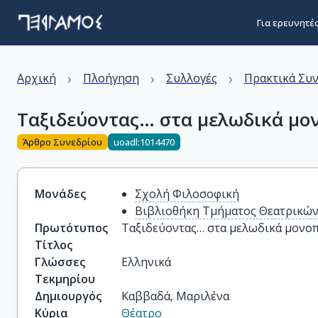
Για ερευνητέ
›
›
›
Αρχική
Πλοήγηση
Συλλογές
Πρακτικά Συ
Ταξιδεύοντας… στα μελωδικά μο
Άρθρο Συνεδρίου
uoadl:1014470
Μονάδες
Σχολή Φιλοσοφική
Βιβλιοθήκη Τμήματος Θεατρικώ
Πρωτότυπος
Ταξιδεύοντας… στα μελωδικά μονοπ
Τίτλος
Γλώσσες
Ελληνικά
Τεκμηρίου
Δημιουργός
Καββαδά, Μαριλένα
Κύρια
Θέατρο