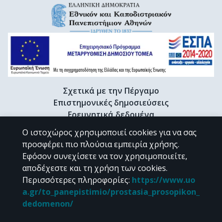
Σχετικά με την Πέργαμο
Επιστημονικές δημοσιεύσεις
Ερευνητικά δεδομένα
Διδακτορικές διατριβές & Γκρίζα βιβλιογραφία
Ο ιστοχώρος χρησιμοποιεί cookies για να σας
Προφίλ Ερευνητή
προσφέρει πιο πλούσια εμπειρία χρήσης.
Εφόσον συνεχίσετε να τον χρησιμοποιείτε,
αποδέχεστε και τη χρήση των cookies.
CC BY-NC 4.0
Περισσότερες πληροφορίες
:
https://www.uo
a.gr/to_panepistimio/prostasia_prosopikon_
Εκτός αν αναφέρεται διαφορετικά, το υλικό της "Περγάμου" διατίθεται
dedomenon/
υπό τους όρους της
CC BY-NC 4.0
άδειας Creative Commons
.