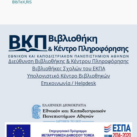
BibTeX,
RIS
Διεύθυνση Βιβλιοθήκης & Κέντρου Πληροφόρησης
Βιβλιοθήκες Σχολών του ΕΚΠΑ
Υπολογιστικό Κέντρο Βιβλιοθηκών
Επικοινωνία / Helpdesk