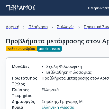
Για ερευνητέ
›
›
›
Αρχική
Πλοήγηση
Συλλογές
Πρακτικά Συ
Προβλήματα μετάφρασης στον Α
Άρθρο Συνεδρίου
uoadl:1015676
Μονάδες
Σχολή Φιλοσοφική
Βιβλιοθήκη Φιλοσοφίας
Πρωτότυπος
Προβλήματα μετάφρασης στον Αρι
Τίτλος
Γλώσσες
Ελληνικά
Τεκμηρίου
Δημιουργός
Σηφάκης, Γρηγόρης Μ.
Κύρια
Ελληνική γλώσσα