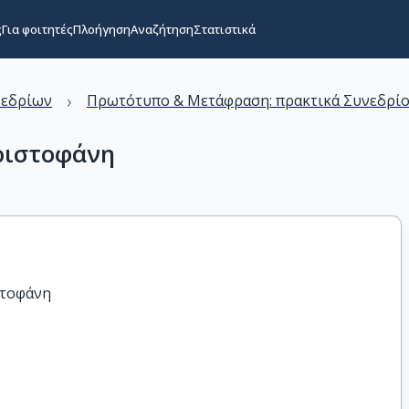
ς
Για φοιτητές
Πλοήγηση
Αναζήτηση
Στατιστικά
›
νεδρίων
Πρωτότυπο & Μετάφραση: πρακτικά Συνεδρίο
ριστοφάνη
στοφάνη