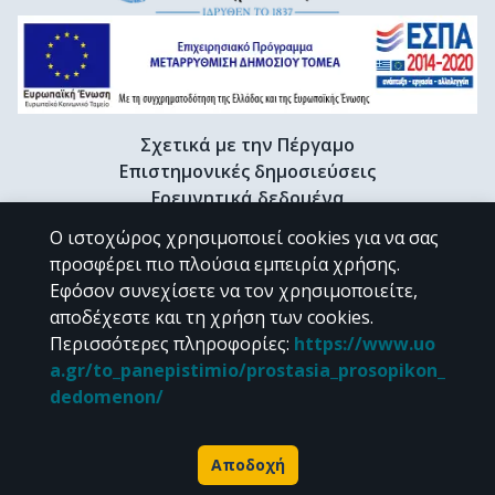
Σχετικά με την Πέργαμο
Επιστημονικές δημοσιεύσεις
Ερευνητικά δεδομένα
Διδακτορικές διατριβές & Γκρίζα βιβλιογραφία
Ο ιστοχώρος χρησιμοποιεί cookies για να σας
Προφίλ Ερευνητή
προσφέρει πιο πλούσια εμπειρία χρήσης.
Εφόσον συνεχίσετε να τον χρησιμοποιείτε,
αποδέχεστε και τη χρήση των cookies.
CC BY-NC 4.0
Περισσότερες πληροφορίες
:
https://www.uo
a.gr/to_panepistimio/prostasia_prosopikon_
Εκτός αν αναφέρεται διαφορετικά, το υλικό της "Περγάμου" διατίθεται
dedomenon/
υπό τους όρους της
CC BY-NC 4.0
άδειας Creative Commons
.
Powered by
Αποδοχή