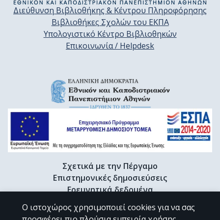
Διεύθυνση Βιβλιοθήκης & Κέντρου Πληροφόρησης
Βιβλιοθήκες Σχολών του ΕΚΠΑ
Υπολογιστικό Κέντρο Βιβλιοθηκών
Επικοινωνία / Helpdesk
Σχετικά με την Πέργαμο
Επιστημονικές δημοσιεύσεις
Ερευνητικά δεδομένα
Διδακτορικές διατριβές & Γκρίζα βιβλιογραφία
Ο ιστοχώρος χρησιμοποιεί cookies για να σας
Προφίλ Ερευνητή
προσφέρει πιο πλούσια εμπειρία χρήσης.