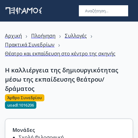
›
›
›
Αρχική
Πλοήγηση
Συλλογές
›
Πρακτικά Συνεδρίων
Θέατρο και εκπαίδευση στο κέντρο της σκηνής
Η καλλιέργεια της δημιουργικότητας
μέσω της εκπαίδευσης θεάτρου/
δράματος
Άρθρο Συνεδρίου
uoadl:1016206
Μονάδες
Σχολή Φιλοσοφική