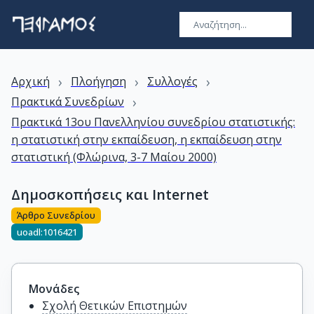
›
›
›
Αρχική
Πλοήγηση
Συλλογές
›
Πρακτικά Συνεδρίων
Πρακτικά 13ου Πανελληνίου συνεδρίου στατιστικής:
η στατιστική στην εκπαίδευση, η εκπαίδευση στην
στατιστική (Φλώρινα, 3-7 Μαίου 2000)
Δημοσκοπήσεις και Ιnternet
Άρθρο Συνεδρίου
uoadl:1016421
Μονάδες
Σχολή Θετικών Επιστημών