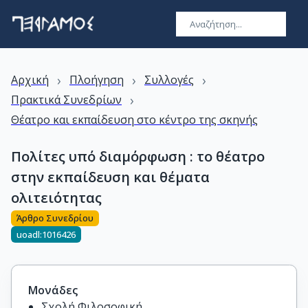
›
›
›
Αρχική
Πλοήγηση
Συλλογές
›
Πρακτικά Συνεδρίων
Θέατρο και εκπαίδευση στο κέντρο της σκηνής
Πολίτες υπό διαμόρφωση : το θέατρο
στην εκπαίδευση και θέματα
ολιτειότητας
Άρθρο Συνεδρίου
uoadl:1016426
Μονάδες
Σχολή Φιλοσοφική