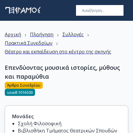
›
›
›
Αρχική
Πλοήγηση
Συλλογές
›
Πρακτικά Συνεδρίων
Θέατρο και εκπαίδευση στο κέντρο της σκηνής
Επενδύοντας μουσικά ιστορίες, μύθους
και παραμύθια
Άρθρο Συνεδρίου
uoadl:1016530
Μονάδες
Σχολή Φιλοσοφική
Βιβλιοθήκη Τμήματος Θεατρικών Σπουδών