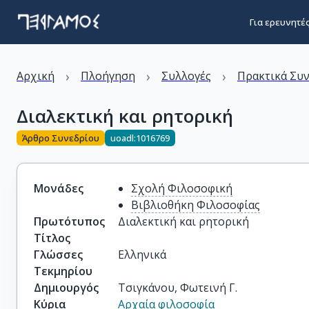
Για ερευνητέ
›
›
›
Αρχική
Πλοήγηση
Συλλογές
Πρακτικά Συ
Διαλεκτική και ρητορική
Άρθρο Συνεδρίου
uoadl:1016769
Μονάδες
Σχολή Φιλοσοφική
Βιβλιοθήκη Φιλοσοφίας
Πρωτότυπος
Διαλεκτική και ρητορική
Τίτλος
Γλώσσες
Ελληνικά
Τεκμηρίου
Δημιουργός
Τσιγκάνου, Φωτεινή Γ.
Κύρια
Αρχαία φιλοσοφία