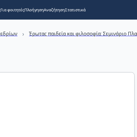
ς
Για φοιτητές
Πλοήγηση
Αναζήτηση
Στατιστικά
›
νεδρίων
Έρωτας παιδεία και φιλοσοφία: Σεμινάριο Πλ