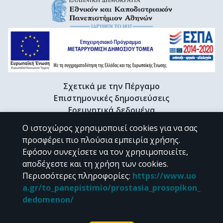
Σχετικά με την Πέργαμο
Επιστημονικές δημοσιεύσεις
Ερευνητικά δεδομένα
Διδακτορικές διατριβές & Γκρίζα βιβλιογραφία
Ο ιστοχώρος χρησιμοποιεί cookies για να σας
Προφίλ Ερευνητή
προσφέρει πιο πλούσια εμπειρία χρήσης.
Εφόσον συνεχίσετε να τον χρησιμοποιείτε,
αποδέχεστε και τη χρήση των cookies.
CC BY-NC 4.0
Περισσότερες πληροφορίες
:
https://www.uo
a.gr/to_panepistimio/prostasia_prosopikon_
Εκτός αν αναφέρεται διαφορετικά, το υλικό της "Περγάμου" διατίθεται
dedomenon/
υπό τους όρους της
CC BY-NC 4.0
άδειας Creative Commons
.